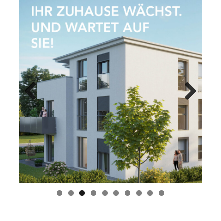
Previ
Next
ous
Das Neubauprojekt
G³ Wohnen in der Gartenstraße in
Dietenheim
entwickelt sich Schritt für Schritt. Wer eine