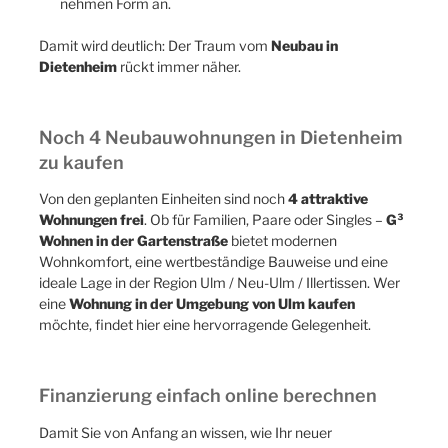
Dietenheim
rückt immer näher.
Noch 4 Neubauwohnungen in Dietenheim
zu kaufen
Von den geplanten Einheiten sind noch
4 attraktive
Wohnungen frei
. Ob für Familien, Paare oder Singles –
G³
Wohnen in der Gartenstraße
bietet modernen
Wohnkomfort, eine wertbeständige Bauweise und eine
ideale Lage in der Region Ulm / Neu-Ulm / Illertissen. Wer
eine
Wohnung in der Umgebung von Ulm kaufen
möchte, findet hier eine hervorragende Gelegenheit.
Finanzierung einfach online berechnen
Damit Sie von Anfang an wissen, wie Ihr neuer
Wohntraum finanzierbar ist, steht Ihnen unser
Online-
Finanzierungsrechner
zur Verfügung. In nur wenigen
Schritten erhalten Sie eine unverbindliche Einschätzung: