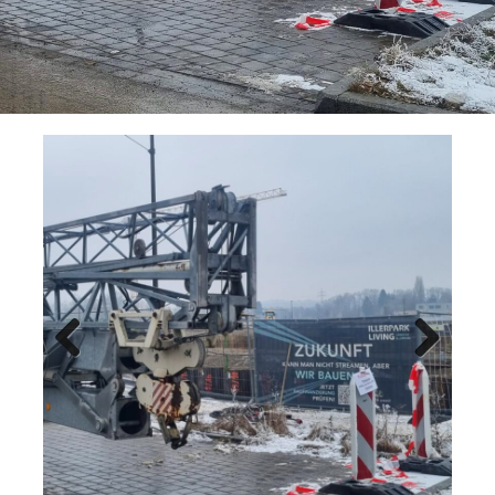
Previ
Next
ous