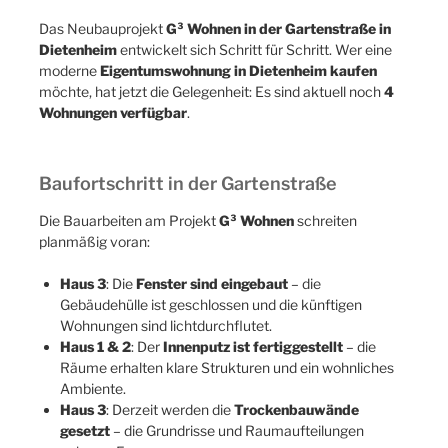
moderne
Eigentumswohnung in Dietenheim kaufen
möchte, hat jetzt die Gelegenheit: Es sind aktuell noch
4
Wohnungen verfügbar
.
Baufortschritt in der Gartenstraße
Die Bauarbeiten am Projekt
G³ Wohnen
schreiten
planmäßig voran:
Haus 3
: Die
Fenster sind eingebaut
– die
Gebäudehülle ist geschlossen und die künftigen
Wohnungen sind lichtdurchflutet.
Haus 1 & 2
: Der
Innenputz ist fertiggestellt
– die
Räume erhalten klare Strukturen und ein wohnliches
Ambiente.
Haus 3
: Derzeit werden die
Trockenbauwände
gesetzt
– die Grundrisse und Raumaufteilungen
nehmen Form an.
Damit wird deutlich: Der Traum vom
Neubau in