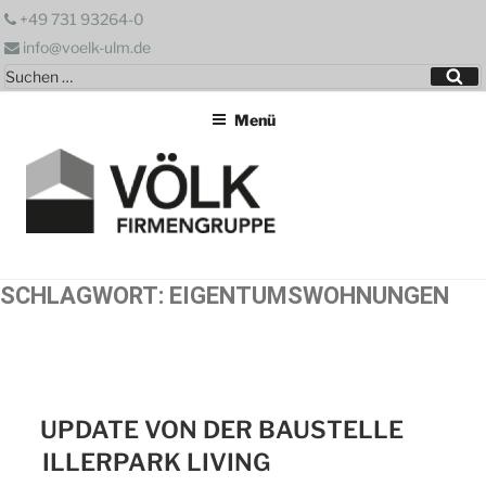
Zum
+49 731 93264-0
Inhalt
info@voelk-ulm.de
springen
Suchen
Su
nach:
Menü
SCHLAGWORT:
EIGENTUMSWOHNUNGEN
UPDATE VON DER BAUSTELLE
ILLERPARK LIVING