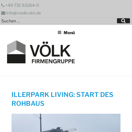
Zum
+49 731 93264-0
Inhalt
info@voelk-ulm.de
springen
Suchen
Su
nach:
Menü
ILLERPARK LIVING: START DES
ROHBAUS