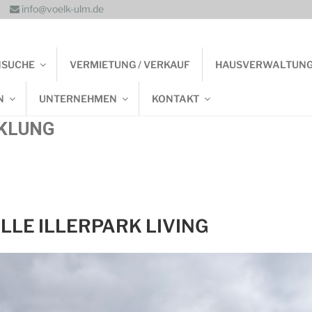
info@voelk-ulm.de
NSUCHE
VERMIETUNG / VERKAUF
HAUSVERWALTUN
N
UNTERNEHMEN
KONTAKT
KLUNG
LLE ILLERPARK LIVING