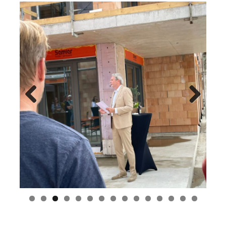
Previ
Next
ous