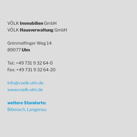
VÖLK
Immobilien
GmbH
VÖLK
Hausverwaltung
GmbH
Grimmelfinger Weg 14
89077
Ulm
Tel.: +49 731 9 32 64-0
Fax: +49 731 9 32 64-20
info@voelk-ulm.de
www.voelk-ulm.de
weitere Standorte:
Biberach, Langenau