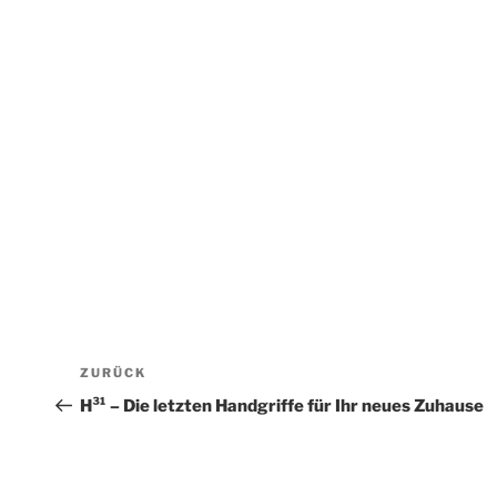
Beitragsnavigation
Vorheriger
ZURÜCK
Beitrag
H³¹ – Die letzten Handgriffe für Ihr neues Zuhause