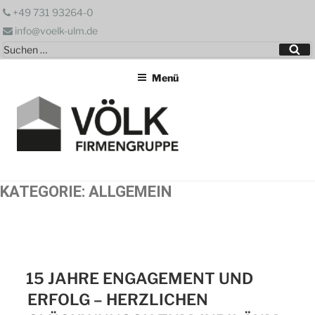
Zum
+49 731 93264-0
Inhalt
info@voelk-ulm.de
springen
Suchen
Su
nach:
Menü
KATEGORIE:
ALLGEMEIN
15 JAHRE ENGAGEMENT UND
ERFOLG – HERZLICHEN