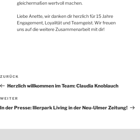
gleichermaßen wertvoll machen.
Liebe Anette, wir danken dir herzlich für 15 Jahre
Engagement, Loyalität und Teamgeist. Wir freuen
uns auf die weitere Zusammenarbeit mit dir!
Beitragsnavigation
Vorheriger
ZURÜCK
Beitrag
Herzlich willkommen im Team: Claudia Knoblauch
Nächster
WEITER
Beitrag
In der Presse: Illerpark Living in der Neu-Ulmer Zeitung!