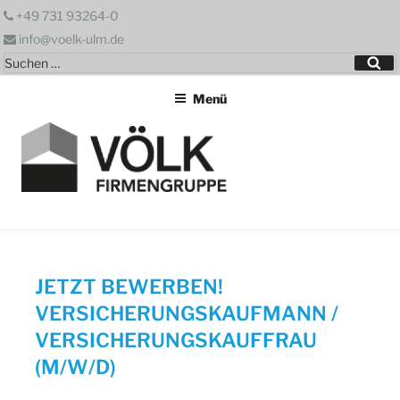
Zum
+49 731 93264-0
Inhalt
info@voelk-ulm.de
springen
Suchen
Su
nach:
Menü
JETZT BEWERBEN!
VERSICHERUNGSKAUFMANN /
VERSICHERUNGSKAUFFRAU
(M/W/D)