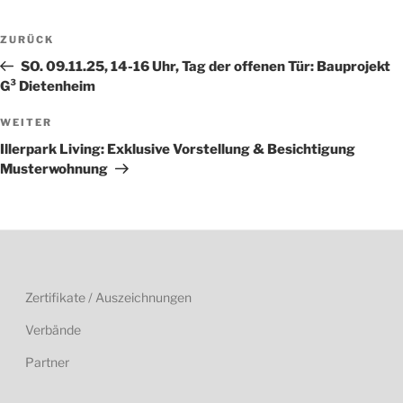
Beitragsnavigation
Vorheriger
ZURÜCK
Beitrag
SO. 09.11.25, 14-16 Uhr, Tag der offenen Tür: Bauprojekt
G³ Dietenheim
Nächster
WEITER
Beitrag
Illerpark Living: Exklusive Vorstellung & Besichtigung
Musterwohnung
Zertifikate / Auszeichnungen
Verbände
Partner