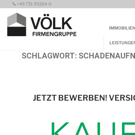
Zum
+49 731 93264-0
Inhalt
springen
IMMOBILIE
LEISTUNGE
SCHLAGWORT:
SCHADENAUF
JETZT BEWERBEN! VERS