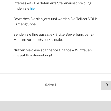
Interessiert? Die detaillierte Stellenausschreibung
finden Sie
hier
.
Bewerben Sie sich jetzt und werden Sie Teil der VÖLK
Firmengruppe!
Senden Sie Ihre aussagekräftige Bewerbung per E-
Mail an: karriere@voelk-ulm.de.
Nutzen Sie diese spannende Chance – Wir freuen
uns auf Ihre Bewerbung!
Seitennummerierung
Nä
Seite
1
der
Se
Beiträge