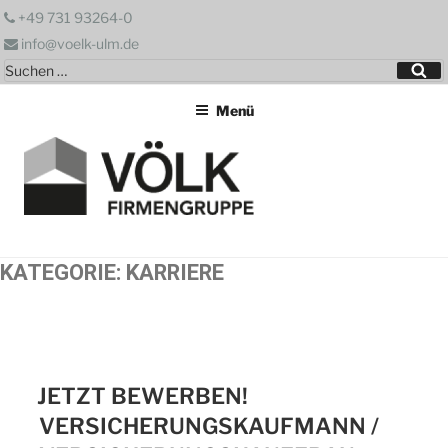
Zum
+49 731 93264-0
Inhalt
info@voelk-ulm.de
springen
Suchen
Su
nach:
Menü
KATEGORIE:
KARRIERE
JETZT BEWERBEN!
VERSICHERUNGSKAUFMANN /