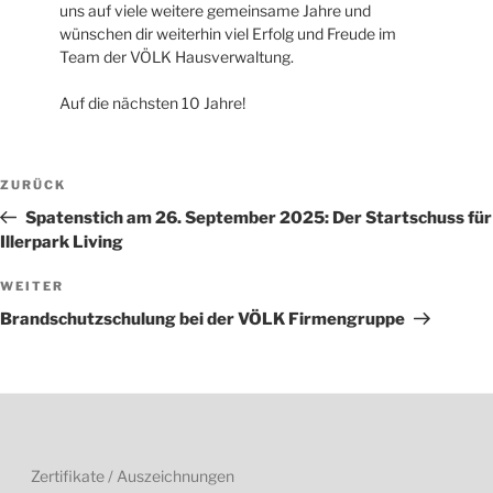
uns auf viele weitere gemeinsame Jahre und
wünschen dir weiterhin viel Erfolg und Freude im
Team der VÖLK Hausverwaltung.
Auf die nächsten 10 Jahre!
Beitragsnavigation
Vorheriger
ZURÜCK
Beitrag
Spatenstich am 26. September 2025: Der Startschuss für
Illerpark Living
Nächster
WEITER
Beitrag
Brandschutzschulung bei der VÖLK Firmengruppe
Zertifikate / Auszeichnungen