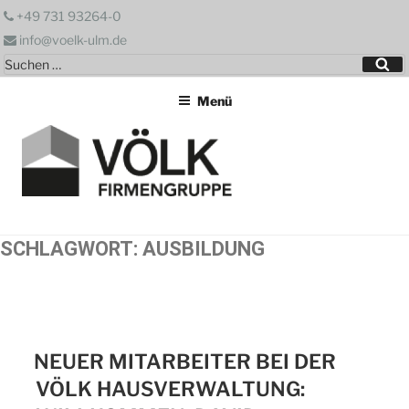
Zum
+49 731 93264-0
Inhalt
info@voelk-ulm.de
springen
Suchen
Su
nach:
Menü
SCHLAGWORT:
AUSBILDUNG
NEUER MITARBEITER BEI DER
VÖLK HAUSVERWALTUNG: