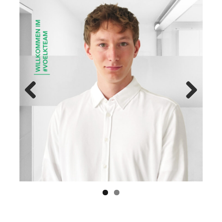
Previ
Next
ous