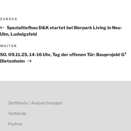
Beitragsnavigation
Vorheriger
ZURÜCK
Beitrag
Spezialtiefbau D&K startet bei Illerpark Living in Neu-
Ulm, Ludwigsfeld
Nächster
WEITER
Beitrag
SO. 09.11.25, 14-16 Uhr, Tag der offenen Tür: Bauprojekt G³
Dietenheim
Zertifikate / Auszeichnungen
Verbände
Partner