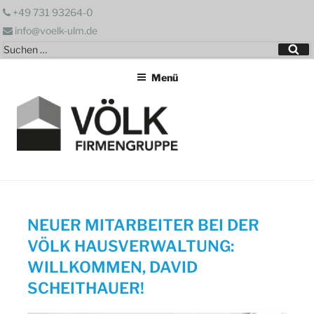
Zum
+49 731 93264-0
Inhalt
info@voelk-ulm.de
springen
Suchen
Su
nach:
Menü
NEUER MITARBEITER BEI DER
VÖLK HAUSVERWALTUNG:
WILLKOMMEN, DAVID
SCHEITHAUER!