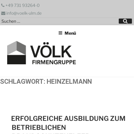
Zum
+49 731 93264-0
Inhalt
info@voelk-ulm.de
springen
Suchen
Su
nach:
Menü
SCHLAGWORT:
HEINZELMANN
ERFOLGREICHE AUSBILDUNG ZUM
BETRIEBLICHEN