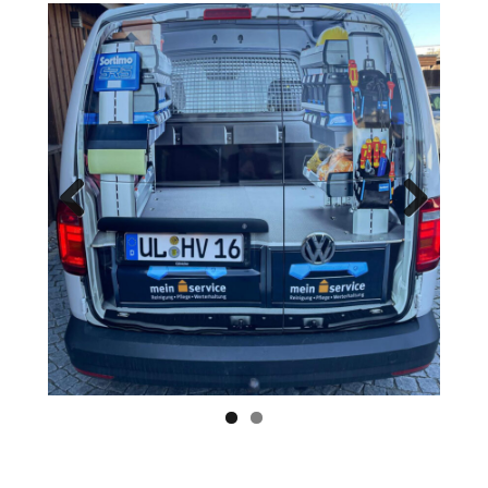
Previ
Next
ous