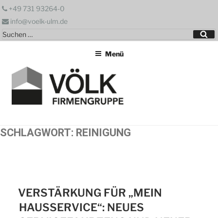
Zum
+49 731 93264-0
Inhalt
info@voelk-ulm.de
springen
Suchen
Su
nach:
Menü
SCHLAGWORT:
REINIGUNG
VERSTÄRKUNG FÜR „MEIN
HAUSSERVICE“: NEUES