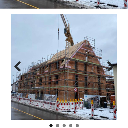
Previ
Next
ous