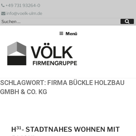
Zum
+49 731 93264-0
Inhalt
info@voelk-ulm.de
springen
Suchen
Su
nach:
Menü
SCHLAGWORT:
FIRMA BÜCKLE HOLZBAU
GMBH & CO. KG
H³¹- STADTNAHES WOHNEN MIT