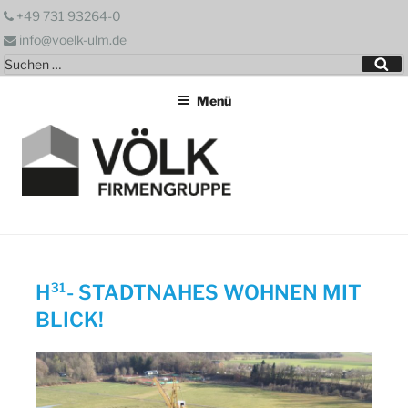
Zum
+49 731 93264-0
Inhalt
info@voelk-ulm.de
springen
Suchen
Su
nach:
Menü
H³¹- STADTNAHES WOHNEN MIT
BLICK!