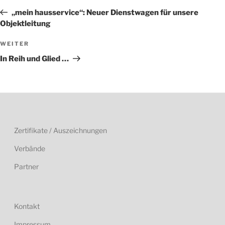
Beitrag
„mein hausservice“: Neuer Dienstwagen für unsere
Objektleitung
Nächster
WEITER
Beitrag
In Reih und Glied …
Zertifikate / Auszeichnungen
Verbände
Partner
Kontakt
Impressum