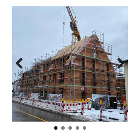
Previ
Next
ous