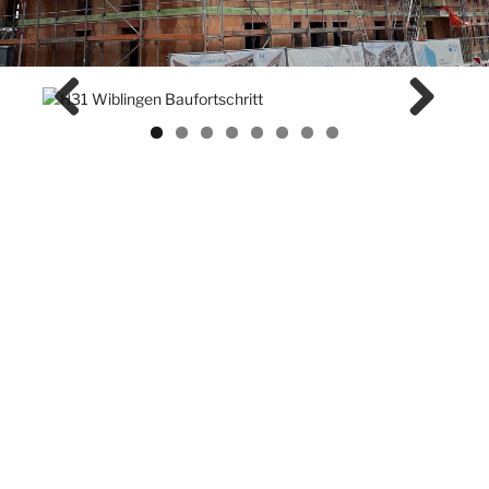
Previ
Next
ous