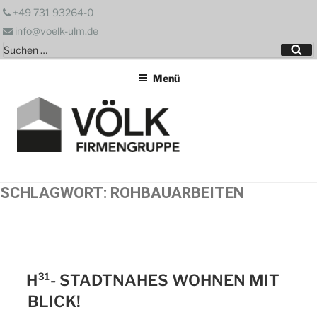
Zum
+49 731 93264-0
Inhalt
info@voelk-ulm.de
springen
Suchen
Su
nach:
Menü
SCHLAGWORT:
ROHBAUARBEITEN
H³¹- STADTNAHES WOHNEN MIT
BLICK!