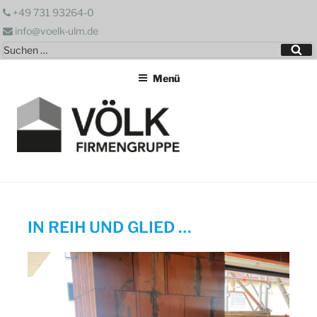
Zum
+49 731 93264-0
Inhalt
info@voelk-ulm.de
springen
Suchen
Su
nach:
Menü
IN REIH UND GLIED …