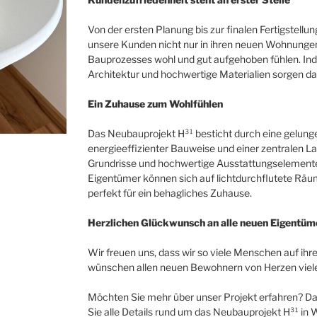
Von der ersten Planung bis zur finalen Fertigstellu
unsere Kunden nicht nur in ihren neuen Wohnung
Bauprozesses wohl und gut aufgehoben fühlen. Ind
Architektur und hochwertige Materialien sorgen da
Ein Zuhause zum Wohlfühlen
Das Neubauprojekt H³¹ besticht durch eine gelun
energieeffizienter Bauweise und einer zentralen L
Grundrisse und hochwertige Ausstattungselement
Eigentümer können sich auf lichtdurchflutete Räu
perfekt für ein behagliches Zuhause.
Herzlichen Glückwunsch an alle neuen Eigentüm
Wir freuen uns, dass wir so viele Menschen auf ih
wünschen allen neuen Bewohnern von Herzen viel
Möchten Sie mehr über unser Projekt erfahren? D
Sie alle Details rund um das Neubauprojekt H³¹ in 