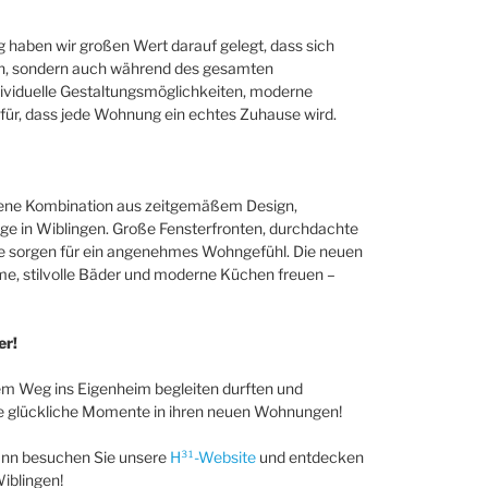
ng haben wir großen Wert darauf gelegt, dass sich
en, sondern auch während des gesamten
ividuelle Gestaltungsmöglichkeiten, moderne
für, dass jede Wohnung ein echtes Zuhause wird.
gene Kombination aus zeitgemäßem Design,
age in Wiblingen. Große Fensterfronten, durchdachte
e sorgen für ein angenehmes Wohngefühl. Die neuen
me, stilvolle Bäder und moderne Küchen freuen –
er!
rem Weg ins Eigenheim begleiten durften und
e glückliche Momente in ihren neuen Wohnungen!
ann besuchen Sie unsere
H³¹-Website
und entdecken
Wiblingen!