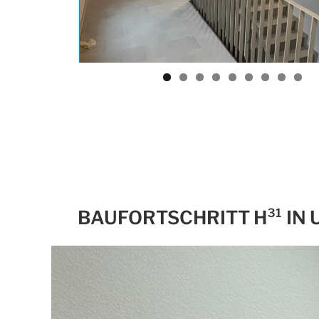
BAUFORTSCHRITT H³¹ IN