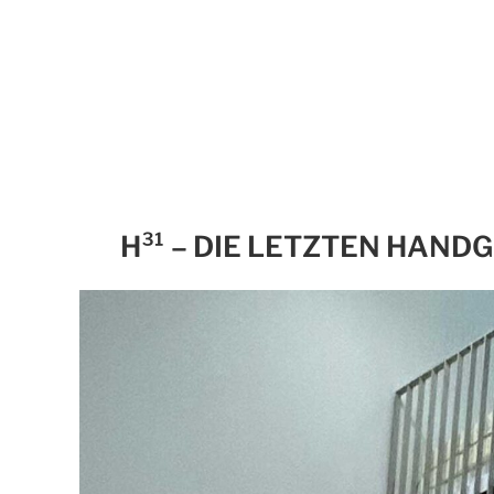
H³¹ – DIE LETZTEN HAND