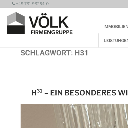
Zum
+49 731 93264-0
Inhalt
springen
IMMOBILIE
LEISTUNGE
SCHLAGWORT:
H31
H³¹ – EIN BESONDERES 