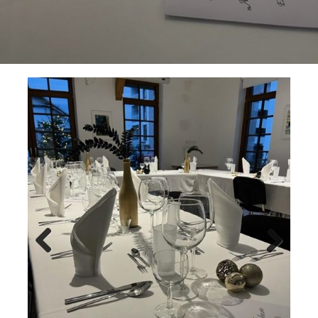
Previ
Next
ous