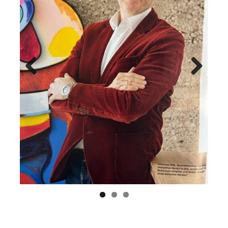
Previ
Next
ous