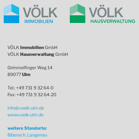
VÖLK
Immobilien
GmbH
VÖLK
Hausverwaltung
GmbH
Grimmelfinger Weg 14
89077
Ulm
Tel.: +49 731 9 32 64-0
Fax: +49 731 9 32 64-20
info@voelk-ulm.de
www.voelk-ulm.de
weitere Standorte:
Biberach, Langenau