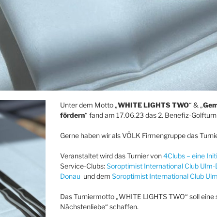
Unter dem Motto „
WHITE LIGHTS TWO
“ & „
Gem
fördern
“ fand am 17.06.23 das 2. Benefiz-Golfturn
Gerne haben wir als VÖLK Firmengruppe das Turni
Veranstaltet wird das Turnier von
4Clubs – eine Initi
Service-Clubs:
Soroptimist International Club Ulm
Donau
und dem
Soroptimist International Club U
Das Turniermotto „WHITE LIGHTS TWO“ soll eine si
Nächstenliebe“ schaffen.