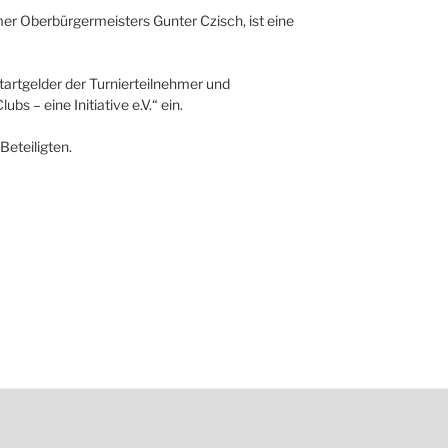
mer Oberbürgermeisters Gunter Czisch, ist eine
artgelder der Turnierteilnehmer und
bs – eine Initiative e.V.“ ein.
Beteiligten.