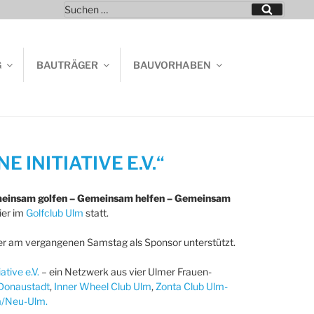
Suchen
Suchen
nach:
G
BAUTRÄGER
BAUVORHABEN
 INITIATIVE E.V.“
einsam golfen – Gemeinsam helfen – Gemeinsam
ier im
Golfclub Ulm
statt.
er am vergangenen Samstag als Sponsor unterstützt.
ative e.V.
– ein Netzwerk aus vier Ulmer Frauen-
-Donaustadt
,
Inner Wheel Club Ulm
,
Zonta Club Ulm-
lm/Neu-Ulm.