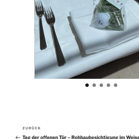
Beitragsnavigation
Vorheriger
ZURÜCK
Beitrag
Tag der offenen Tür – Rohbaubesichtigung im Weis