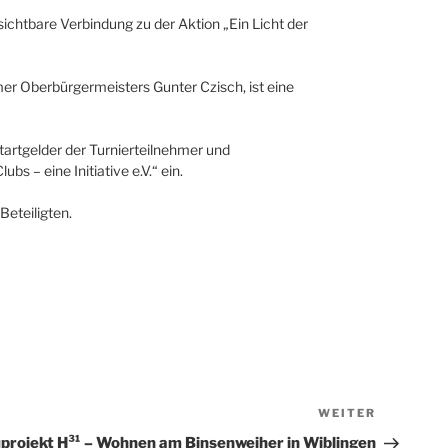
chtbare Verbindung zu der Aktion „Ein Licht der
mer Oberbürgermeisters Gunter Czisch, ist eine
artgelder der Turnierteilnehmer und
bs – eine Initiative e.V.“ ein.
Beteiligten.
WEITER
Nächster
Beitrag
rojekt H³¹ – Wohnen am Binsenweiher in Wiblingen