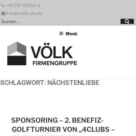
Zum
+49 731 93264-0
Inhalt
info@voelk-ulm.de
springen
Suchen
Su
nach:
Menü
SCHLAGWORT:
NÄCHSTENLIEBE
SPONSORING – 2. BENEFIZ-
GOLFTURNIER VON „4CLUBS –