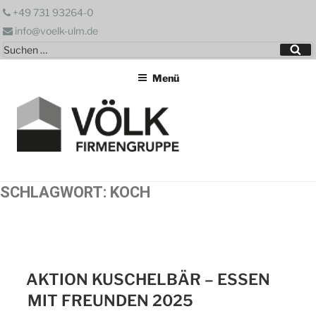
Zum
+49 731 93264-0
Inhalt
info@voelk-ulm.de
springen
Suchen
Su
nach:
Menü
SCHLAGWORT:
KOCH
AKTION KUSCHELBÄR – ESSEN
MIT FREUNDEN 2025