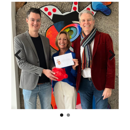
Previ
Next
ous