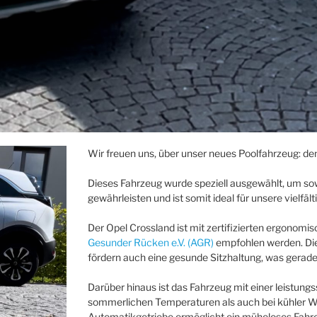
Wir freuen uns, über unser neues Poolfahrzeug: de
Dieses Fahrzeug wurde speziell ausgewählt, um sow
gewährleisten und ist somit ideal für unsere vielfä
Der Opel Crossland ist mit zertifizierten ergonomi
Gesunder Rücken e.V. (AGR)
empfohlen werden. Dies
fördern auch eine gesunde Sitzhaltung, was gerade 
Darüber hinaus ist das Fahrzeug mit einer leistung
sommerlichen Temperaturen als auch bei kühler W
Automatikgetriebe ermöglicht ein müheloses Fahr