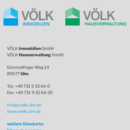
VÖLK
Immobilien
GmbH
VÖLK
Hausverwaltung
GmbH
Grimmelfinger Weg 14
89077
Ulm
Tel.: +49 731 9 32 64-0
Fax: +49 731 9 32 64-20
info@voelk-ulm.de
www.voelk-ulm.de
weitere Standorte: