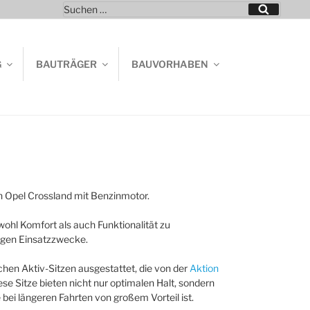
Suchen
Suchen
nach:
G
BAUTRÄGER
BAUVORHABEN
n Opel Crossland mit Benzinmotor.
ohl Komfort als auch Funktionalität zu
ltigen Einsatzzwecke.
schen Aktiv-Sitzen ausgestattet, die von der
Aktion
e Sitze bieten nicht nur optimalen Halt, sondern
bei längeren Fahrten von großem Vorteil ist.