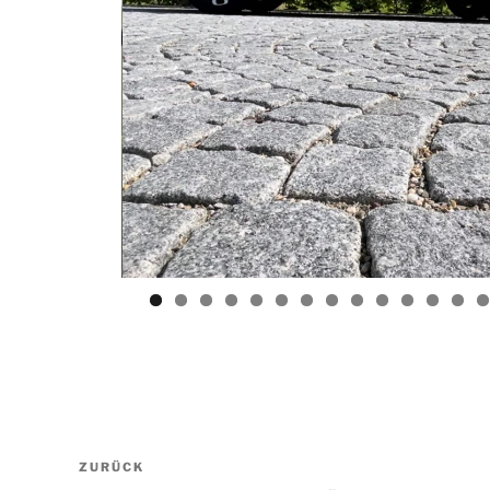
Beitragsnavigation
Vorheriger
ZURÜCK