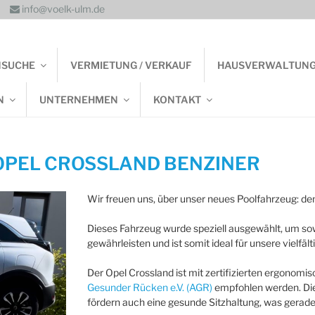
info@voelk-ulm.de
NSUCHE
VERMIETUNG / VERKAUF
HAUSVERWALTUN
N
UNTERNEHMEN
KONTAKT
OPEL CROSSLAND BENZINER
Wir freuen uns, über unser neues Poolfahrzeug: de
Dieses Fahrzeug wurde speziell ausgewählt, um sow
gewährleisten und ist somit ideal für unsere vielfä
Der Opel Crossland ist mit zertifizierten ergonomi
Gesunder Rücken e.V. (AGR)
empfohlen werden. Dies
fördern auch eine gesunde Sitzhaltung, was gerade 