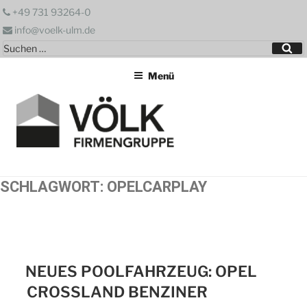
Zum
+49 731 93264-0
Inhalt
info@voelk-ulm.de
springen
Suchen
Su
nach:
Menü
SCHLAGWORT:
OPELCARPLAY
NEUES POOLFAHRZEUG: OPEL
CROSSLAND BENZINER