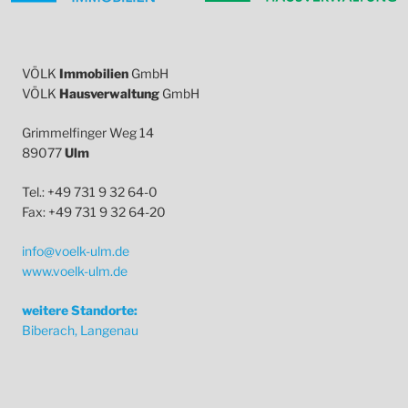
VÖLK
Immobilien
GmbH
VÖLK
Hausverwaltung
GmbH
Grimmelfinger Weg 14
89077
Ulm
Tel.: +49 731 9 32 64-0
Fax: +49 731 9 32 64-20
info@voelk-ulm.de
www.voelk-ulm.de
weitere Standorte:
Biberach, Langenau