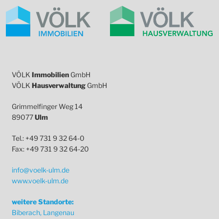
VÖLK
Immobilien
GmbH
VÖLK
Hausverwaltung
GmbH
Grimmelfinger Weg 14
89077
Ulm
Tel.: +49 731 9 32 64-0
Fax: +49 731 9 32 64-20
info@voelk-ulm.de
www.voelk-ulm.de
weitere Standorte:
Biberach, Langenau