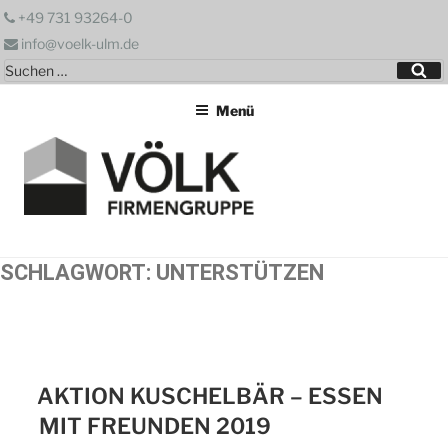
Zum
+49 731 93264-0
Inhalt
info@voelk-ulm.de
springen
Suchen
Su
nach:
Menü
SCHLAGWORT:
UNTERSTÜTZEN
AKTION KUSCHELBÄR – ESSEN
MIT FREUNDEN 2019