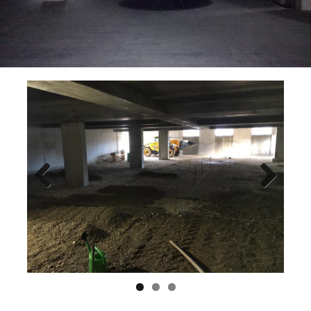
Previ
Next
ous