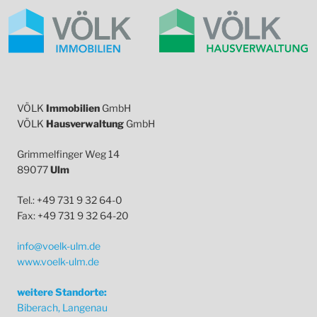
VÖLK
Immobilien
GmbH
VÖLK
Hausverwaltung
GmbH
Grimmelfinger Weg 14
89077
Ulm
Tel.: +49 731 9 32 64-0
Fax: +49 731 9 32 64-20
info@voelk-ulm.de
www.voelk-ulm.de
weitere Standorte:
Biberach, Langenau