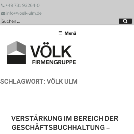
Zum
+49 731 93264-0
Inhalt
info@voelk-ulm.de
springen
Suchen
Su
nach:
Menü
SCHLAGWORT:
VÖLK ULM
VERSTÄRKUNG IM BEREICH DER
GESCHÄFTSBUCHHALTUNG –