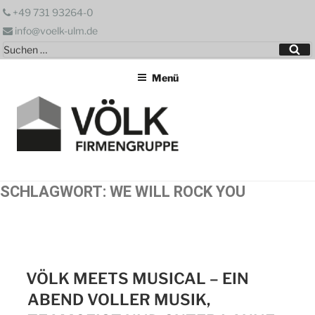
Zum
+49 731 93264-0
Inhalt
info@voelk-ulm.de
springen
Suchen
Su
nach:
Menü
SCHLAGWORT:
WE WILL ROCK YOU
VÖLK MEETS MUSICAL – EIN
ABEND VOLLER MUSIK,