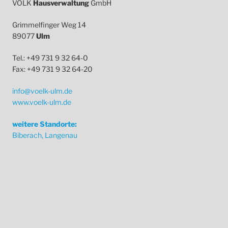
VÖLK
Hausverwaltung
GmbH
Grimmelfinger Weg 14
89077
Ulm
Tel.: +49 731 9 32 64-0
Fax: +49 731 9 32 64-20
info@voelk-ulm.de
www.voelk-ulm.de
weitere Standorte:
Biberach, Langenau