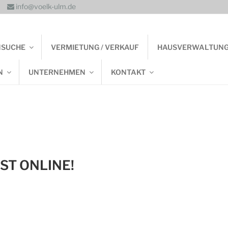
info@voelk-ulm.de
NSUCHE
VERMIETUNG / VERKAUF
HAUSVERWALTUN
N
UNTERNEHMEN
KONTAKT
ST ONLINE!