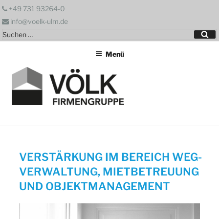
Zum
+49 731 93264-0
Inhalt
info@voelk-ulm.de
springen
Suchen
Su
nach:
Menü
VERSTÄRKUNG IM BEREICH WEG-
VERWALTUNG, MIETBETREUUNG
UND OBJEKTMANAGEMENT