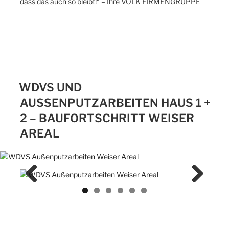
dass das auch so bleibt!“ – Ihre VÖLK FIRMENGRUPPE
WDVS UND
AUSSENPUTZARBEITEN HAUS 1 + 2
– BAUFORTSCHRITT WEISER A
REAL
Previ
Next
ous