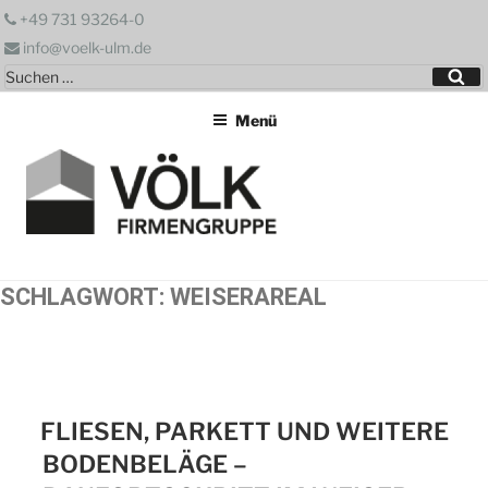
Zum
+49 731 93264-0
Inhalt
info@voelk-ulm.de
springen
Suchen
Su
nach:
Menü
SCHLAGWORT:
WEISERAREAL
FLIESEN, PARKETT UND WEITERE
BODENBELÄGE –