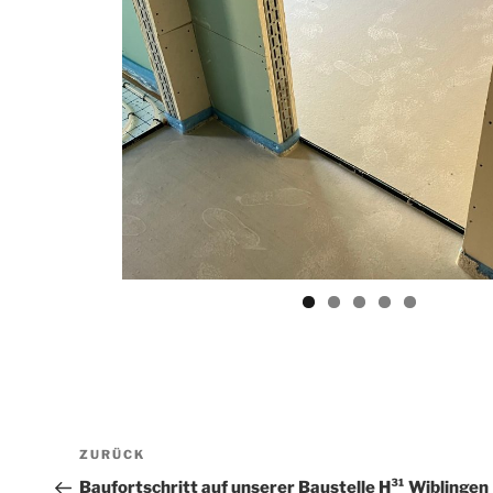
Beitragsnavigation
Vorheriger
ZURÜCK
Beitrag
Baufortschritt auf unserer Baustelle H³¹ Wiblingen