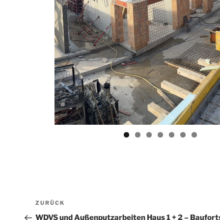
Beitragsnavigation
Vorheriger
ZURÜCK
Beitrag
WDVS und Außenputzarbeiten Haus 1 + 2 – Bauforts