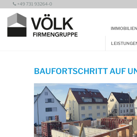
Zum
+49 731 93264-0
Inhalt
springen
IMMOBILIE
LEISTUNGE
BAUFORTSCHRITT AUF UN