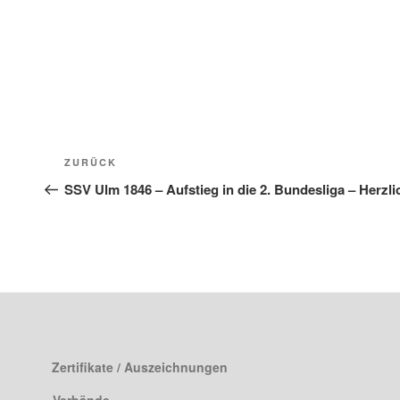
Beitragsnavigation
Vorheriger
ZURÜCK
Beitrag
SSV Ulm 1846 – Aufstieg in die 2. Bundesliga – Herz
Zertifikate / Auszeichnungen
Verbände