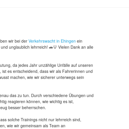
Suchen
nach:
Suchen
ben wir bei der
Verkehrswacht in Ehingen
ein
 und unglaublich lehrreich! 🚗💡 Vielen Dank an alle
tung, da jedes Jahr unzählige Unfälle auf unseren
ist es entscheidend, dass wir als Fahrerinnen und
usst machen, wie wir sicherer unterwegs sein
t, genau das zu tun. Durch verschiedene Übungen und
chtig reagieren können, wie wichtig es ist,
zeug besser beherrschen.
ss solche Trainings nicht nur lehrreich sind,
hen, wie wir gemeinsam als Team an