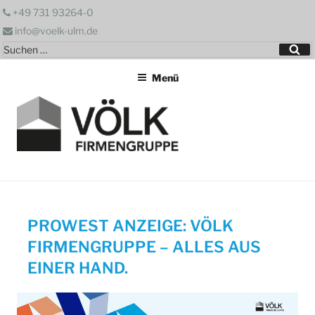
Zum
+49 731 93264-0
Inhalt
info@voelk-ulm.de
springen
Suchen
Su
nach:
Menü
PROWEST ANZEIGE: VÖLK
FIRMENGRUPPE – ALLES AUS
EINER HAND.