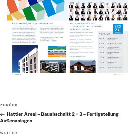
Beitragsnavigation
Vorheriger
ZURÜCK
Beitrag
Hattler Areal – Bauabschnitt 2 + 3 – Fertigstellung
Außenanlagen
Nächster
WEITER