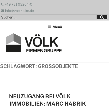
Zum
+49 731 93264-0
Inhalt
info@voelk-ulm.de
springen
Suchen
Su
nach:
Menü
SCHLAGWORT:
GROSSOBJEKTE
NEUZUGANG BEI VÖLK
IMMOBILIEN: MARC HABRIK