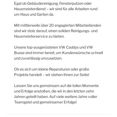
und Erfolge anstoßen, die wir in den letzten zehn
Jahren geteilt haben. Auf viele weitere Jahre voller
Teamgeist und gemeinsamer Erfolge!
Weitere Informationen zu
mein hausservice Ulm
finden Sie
auf der Website
www.mein-hausservice-ulm.de
.
Seitennummerierung
Nä
Seite
1
der
Se
Beiträge