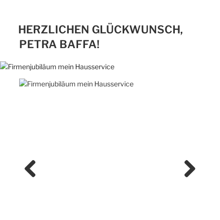
HERZLICHEN GLÜCKWUNSCH,
PETRA BAFFA!
Previ
Next
ous
Herzlichen Glückwunsch, Petra Baffa!
Heute feiern wir nicht nur das beeindruckende 10-
jährige Jubiläum von „
mein hausservice“ Ulm
,
sondern auch die herausragenden Leistungen von
Petra Baffa, unserer geschätzten Objektleiterin.
Seit der Gründung im Januar 2015 ist sie eine