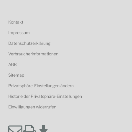
Einwilligungen widerrufen
VÖLK
Immobilien
GmbH
VÖLK
Hausverwaltung
GmbH
Grimmelfinger Weg 14
89077
Ulm
Tel.: +49 731 9 32 64-0
Fax: +49 731 9 32 64-20