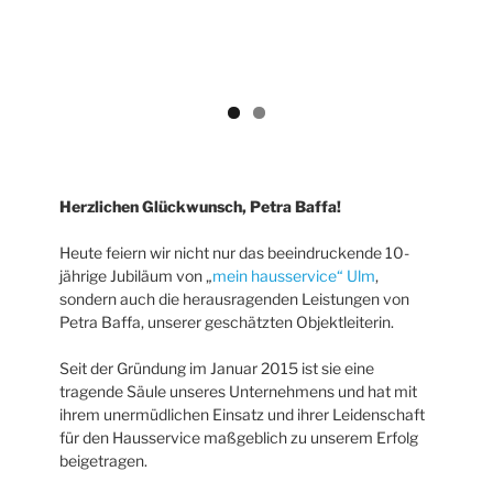
tragende Säule unseres Unternehmens und hat mit
ihrem unermüdlichen Einsatz und ihrer Leidenschaft
für den Hausservice maßgeblich zu unserem Erfolg
beigetragen.
Egal ob Gebäudereinigung, Fensterputzen oder
Hausmeisterdienst – wir sind für alle Arbeiten rund
um Haus und Garten da.
Mit mittlerweile über 20 engagierten Mitarbeitenden
sind wir stolz darauf, einen soliden Reinigungs- und
Hausmeisterservice zu bieten.
Unsere top-ausgerüsteten VW Caddys und VW
Busse sind immer bereit, um Kundenwünsche schnell
und zuverlässig umzusetzen.
Ob es sich um kleine Reparaturen oder große
Projekte handelt – wir stehen Ihnen zur Seite!
Lassen Sie uns gemeinsam auf die tollen Momente