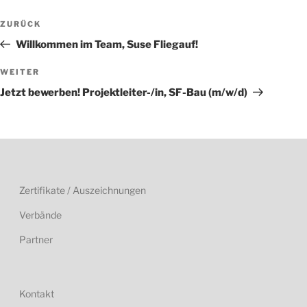
Beitragsnavigation
Vorheriger
ZURÜCK
Beitrag
Willkommen im Team, Suse Fliegauf!
Nächster
WEITER
Beitrag
Jetzt bewerben! Projektleiter-/in, SF-Bau (m/w/d)
Zertifikate / Auszeichnungen
Verbände
Partner
Kontakt