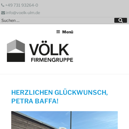
Zum
+49 731 93264-0
Inhalt
info@voelk-ulm.de
springen
Suchen
Su
nach:
Menü
HERZLICHEN GLÜCKWUNSCH,
PETRA BAFFA!