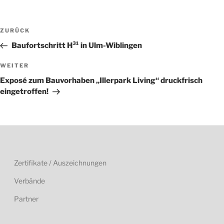
Beitragsnavigation
Vorheriger
ZURÜCK
Beitrag
Baufortschritt H³¹ in Ulm-Wiblingen
Nächster
WEITER
Beitrag
Exposé zum Bauvorhaben „Illerpark Living“ druckfrisch
eingetroffen!
Zertifikate / Auszeichnungen
Verbände
Partner