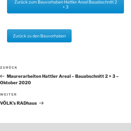
Zurück zum Bauvorhaben Hattler Areal Bauabschnitt 2
+ 3
Zurück zu den Bauvorhaben
Beitragsnavigation
Vorheriger
ZURÜCK
Beitrag
Maurerarbeiten Hattler Areal – Bauabschnitt 2 + 3 –
Oktober 2020
Nächster
WEITER
Beitrag
VÖLK’s RADhaus