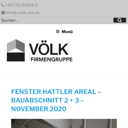
Zum
+49 731 93264-0
Inhalt
info@voelk-ulm.de
springen
Suchen
Su
nach:
Menü
FENSTER HATTLER AREAL –
BAUABSCHNITT 2 + 3 –
NOVEMBER 2020