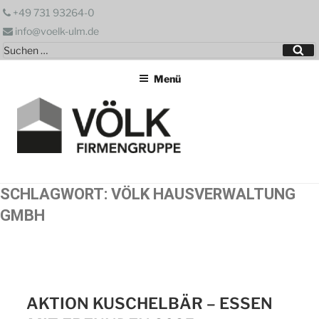
Zum
+49 731 93264-0
Inhalt
info@voelk-ulm.de
springen
Suchen
Su
nach:
Menü
SCHLAGWORT:
VÖLK HAUSVERWALTUNG
GMBH
AKTION KUSCHELBÄR – ESSEN