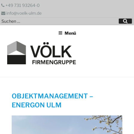
Zum
+49 731 93264-0
Inhalt
info@voelk-ulm.de
springen
Suchen
Su
nach:
Menü
OBJEKTMANAGEMENT –
ENERGON ULM