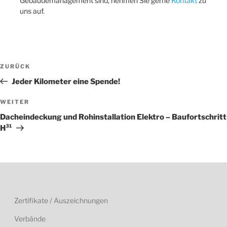
Gebäudemanagement sind, nehmen Sie gerne
Kontakt
zu
uns auf.
Beitragsnavigation
Vorheriger
ZURÜCK
Beitrag
Jeder Kilometer eine Spende!
Nächster
WEITER
Beitrag
Dacheindeckung und Rohinstallation Elektro – Baufortschritt
H³¹
Zertifikate / Auszeichnungen
Verbände